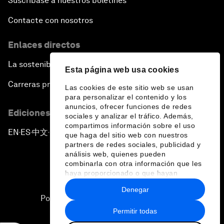
Suscríbase a nuestros boletines
Contacte con nosotros
Enlaces directos
La sostenibilidad en el Foro
Esta página web usa cookies
Carreras profesionales
Las cookies de este sitio web se usan
para personalizar el contenido y los
anuncios, ofrecer funciones de redes
Ediciones en otros idiomas
sociales y analizar el tráfico. Además,
compartimos información sobre el uso
EN
ES
中文
日本語
▪
▪
▪
que haga del sitio web con nuestros
partners de redes sociales, publicidad y
análisis web, quienes pueden
combinarla con otra información que les
haya proporcionado o que hayan
recopilado a partir del uso que haya
Denegar
hecho de sus servicios.
Política de privacidad y normas de uso
Permitir todas
Sitemap