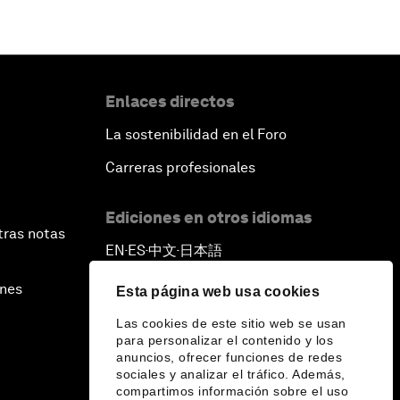
Enlaces directos
La sostenibilidad en el Foro
Carreras profesionales
Ediciones en otros idiomas
tras notas
EN
ES
中文
日本語
▪
▪
▪
ines
Esta página web usa cookies
Las cookies de este sitio web se usan
para personalizar el contenido y los
anuncios, ofrecer funciones de redes
sociales y analizar el tráfico. Además,
compartimos información sobre el uso