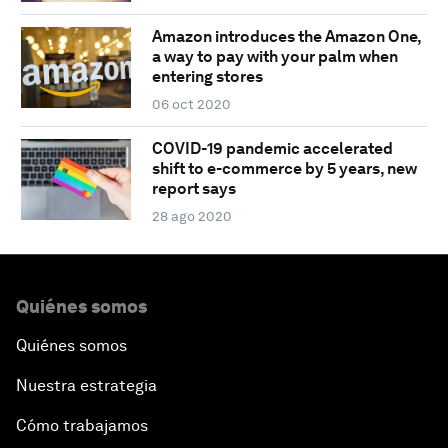
Amazon introduces the Amazon One,
a way to pay with your palm when
entering stores
06 oct 2020
COVID-19 pandemic accelerated
shift to e-commerce by 5 years, new
report says
28 ago 2020
Quiénes somos
Quiénes somos
Nuestra estrategia
Cómo trabajamos