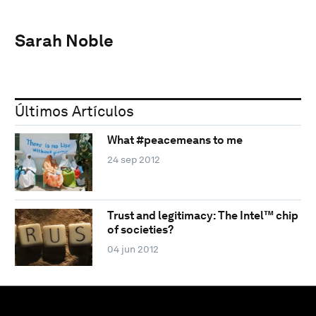
Sarah Noble
Últimos Artículos
What #peacemeans to me
24 sep 2012
Trust and legitimacy: The Intel™ chip
of societies?
04 jun 2012