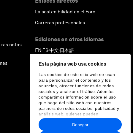
Enlaces directos
La sostenibilidad en el Foro
Carreras profesionales
Ediciones en otros idiomas
tras notas
EN
ES
中文
日本語
▪
▪
▪
ines
Esta página web usa cookies
Las cookies de este sitio web se usan
para personalizar el contenido y los
anuncios, ofrecer funciones de redes
sociales y analizar el tráfico. Además,
compartimos información sobre el uso
que haga del sitio web con nuestros
partners de redes sociales, publicidad y
análisis web, quienes pueden
combinarla con otra información que les
Denegar
haya proporcionado o que hayan
recopilado a partir del uso que haya