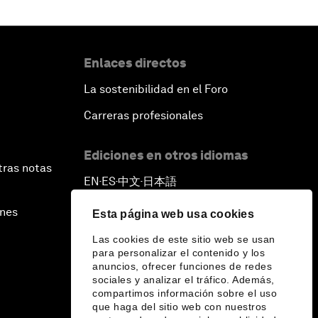
Enlaces directos
La sostenibilidad en el Foro
Carreras profesionales
Ediciones en otros idiomas
tras notas
EN
ES
中文
日本語
▪
▪
▪
ines
Esta página web usa cookies
Las cookies de este sitio web se usan
para personalizar el contenido y los
anuncios, ofrecer funciones de redes
sociales y analizar el tráfico. Además,
compartimos información sobre el uso
que haga del sitio web con nuestros