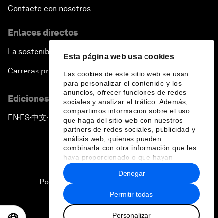
Contacte con nosotros
Enlaces directos
La sostenibilidad en el Foro
Esta página web usa cookies
Carreras profesionales
Las cookies de este sitio web se usan
para personalizar el contenido y los
anuncios, ofrecer funciones de redes
Ediciones en otros idiomas
sociales y analizar el tráfico. Además,
compartimos información sobre el uso
EN
ES
中文
日本語
▪
▪
▪
que haga del sitio web con nuestros
partners de redes sociales, publicidad y
análisis web, quienes pueden
combinarla con otra información que les
haya proporcionado o que hayan
recopilado a partir del uso que haya
Denegar
hecho de sus servicios.
Política de privacidad y normas de uso
Permitir todas
Sitemap
Personalizar
©
2026
Foro Económico Mundial