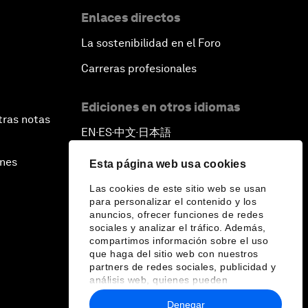
Enlaces directos
La sostenibilidad en el Foro
Carreras profesionales
Ediciones en otros idiomas
tras notas
EN
ES
中文
日本語
▪
▪
▪
ines
Esta página web usa cookies
Las cookies de este sitio web se usan
para personalizar el contenido y los
anuncios, ofrecer funciones de redes
sociales y analizar el tráfico. Además,
compartimos información sobre el uso
que haga del sitio web con nuestros
partners de redes sociales, publicidad y
análisis web, quienes pueden
combinarla con otra información que les
Denegar
haya proporcionado o que hayan