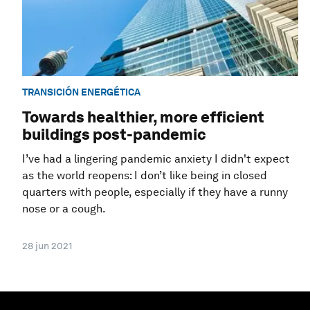
TRANSICIÓN ENERGÉTICA
Towards healthier, more efficient
buildings post-pandemic
I’ve had a lingering pandemic anxiety I didn't expect
as the world reopens: I don’t like being in closed
quarters with people, especially if they have a runny
nose or a cough.
28 jun 2021