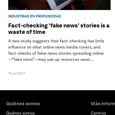
INDUSTRIAS EN PROFUNDIDAD
Fact-checking 'fake news' stories is a
waste of time
A new study suggests that fact-checking has little
influence on what online news media covers, and
fact-checks of false news stories spreading online
—”fake news”—may use up resources news...
10 jul 2017
Quiénes somos
Más inform
Quiénes somos
Centros