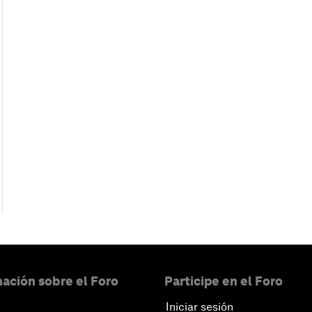
ación sobre el Foro
Participe en el Foro
Iniciar sesión