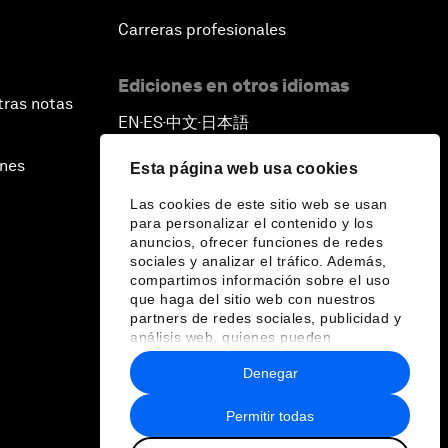
Carreras profesionales
Ediciones en otros idiomas
tras notas
EN
ES
中文
日本語
▪
▪
▪
ines
Esta página web usa cookies
Las cookies de este sitio web se usan
para personalizar el contenido y los
anuncios, ofrecer funciones de redes
sociales y analizar el tráfico. Además,
compartimos información sobre el uso
que haga del sitio web con nuestros
partners de redes sociales, publicidad y
análisis web, quienes pueden
combinarla con otra información que les
Denegar
haya proporcionado o que hayan
recopilado a partir del uso que haya
hecho de sus servicios.
Permitir todas