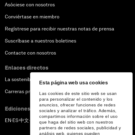
Asóciese con nosotros
Conviértase en miembro
Regístrese para recibir nuestras notas de prensa
Suscríbase a nuestros boletines
Contacte con nosotros
Enlaces directos
La sostenibilidad en el Foro
Esta página web usa cookies
Carreras profesionales
Las cookies de este sitio web se usan
para personalizar el contenido y los
anuncios, ofrecer funciones de redes
Ediciones en otros idiomas
sociales y analizar el tráfico. Además,
compartimos información sobre el uso
EN
ES
中文
日本語
▪
▪
▪
que haga del sitio web con nuestros
partners de redes sociales, publicidad y
análisis web, quienes pueden