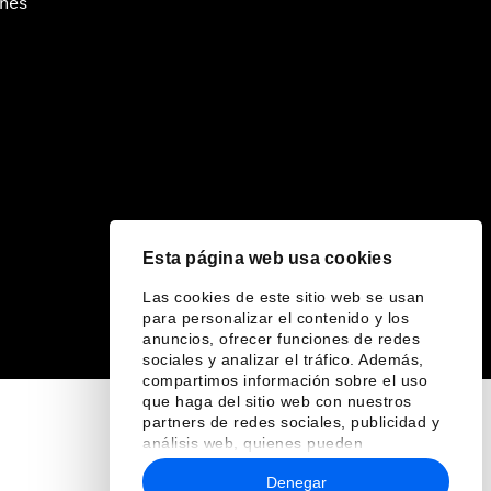
ines
Esta página web usa cookies
Las cookies de este sitio web se usan
para personalizar el contenido y los
anuncios, ofrecer funciones de redes
sociales y analizar el tráfico. Además,
compartimos información sobre el uso
que haga del sitio web con nuestros
partners de redes sociales, publicidad y
análisis web, quienes pueden
combinarla con otra información que les
Denegar
haya proporcionado o que hayan