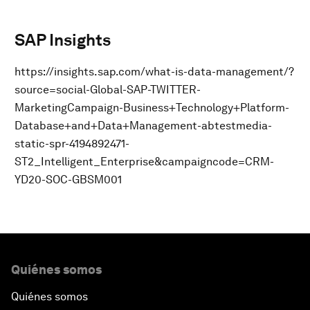
SAP Insights
https://insights.sap.com/what-is-data-management/?
source=social-Global-SAP-TWITTER-
MarketingCampaign-Business+Technology+Platform-
Database+and+Data+Management-abtestmedia-
static-spr-4194892471-
ST2_Intelligent_Enterprise&campaigncode=CRM-
YD20-SOC-GBSM001
Quiénes somos
Quiénes somos