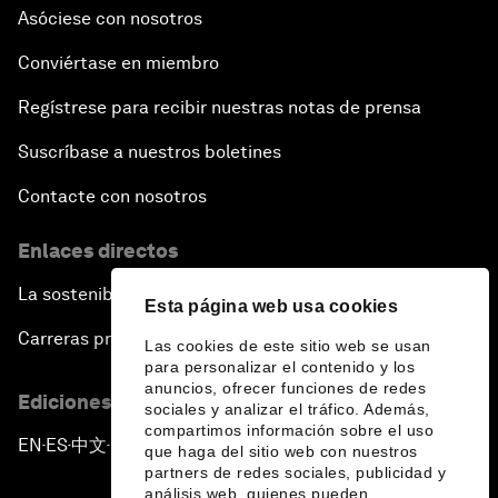
Asóciese con nosotros
Conviértase en miembro
Regístrese para recibir nuestras notas de prensa
Suscríbase a nuestros boletines
Contacte con nosotros
Enlaces directos
La sostenibilidad en el Foro
Esta página web usa cookies
Carreras profesionales
Las cookies de este sitio web se usan
para personalizar el contenido y los
anuncios, ofrecer funciones de redes
Ediciones en otros idiomas
sociales y analizar el tráfico. Además,
compartimos información sobre el uso
EN
ES
中文
日本語
▪
▪
▪
que haga del sitio web con nuestros
partners de redes sociales, publicidad y
análisis web, quienes pueden