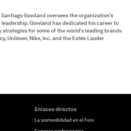
r, Santiago Gowland oversees the organization’s
l leadership. Gowland has dedicated his career to
y strategies for some of the world’s leading brands
, Unilever, Nike, Inc. and the Estée Lauder
Enlaces directos
La sostenibilidad en el Foro
Carreras profesionales