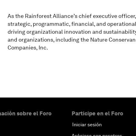
As the Rainforest Alliance’s chief executive office
strategic, programmatic, financial, and operationa
driving organizational innovation and sustainabilit
and organizations, including the Nature Conservancy
Companies, Inc.
ación sobre el Foro
Participe en el Foro
Iniciar sesión
Asóciese con nosotros