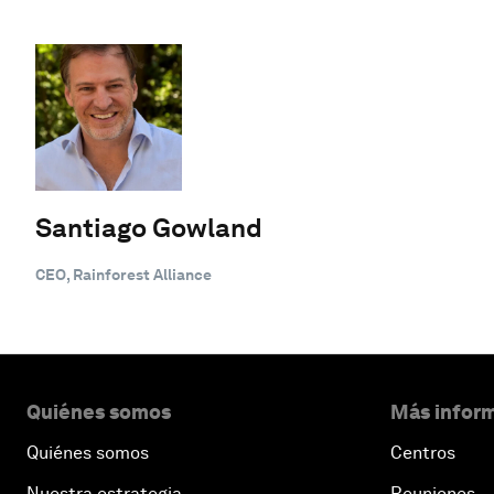
Santiago Gowland
CEO, Rainforest Alliance
Quiénes somos
Más inform
Quiénes somos
Centros
Nuestra estrategia
Reuniones