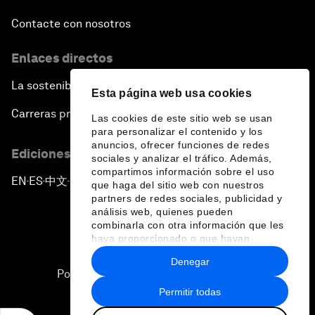
Contacte con nosotros
Enlaces directos
La sostenibilidad en el Foro
Esta página web usa cookies
Carreras profesionales
Las cookies de este sitio web se usan
para personalizar el contenido y los
anuncios, ofrecer funciones de redes
Ediciones en otros idiomas
sociales y analizar el tráfico. Además,
compartimos información sobre el uso
EN
ES
中文
日本語
▪
▪
▪
que haga del sitio web con nuestros
partners de redes sociales, publicidad y
análisis web, quienes pueden
combinarla con otra información que les
haya proporcionado o que hayan
recopilado a partir del uso que haya
Denegar
hecho de sus servicios.
Política de privacidad y normas de uso
Permitir todas
Sitemap