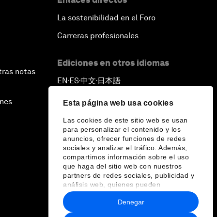
La sostenibilidad en el Foro
Carreras profesionales
Ediciones en otros idiomas
tras notas
EN
ES
中文
日本語
▪
▪
▪
ines
Esta página web usa cookies
Las cookies de este sitio web se usan
para personalizar el contenido y los
anuncios, ofrecer funciones de redes
sociales y analizar el tráfico. Además,
compartimos información sobre el uso
que haga del sitio web con nuestros
partners de redes sociales, publicidad y
análisis web, quienes pueden
combinarla con otra información que les
Denegar
haya proporcionado o que hayan
recopilado a partir del uso que haya