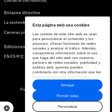
Contacte con nosotros
Enlaces directos
La sostenibilidad en el Foro
Esta página web usa cookies
Carreras profesionales
Las cookies de este sitio web se usan
para personalizar el contenido y los
anuncios, ofrecer funciones de redes
Ediciones en otros idiomas
sociales y analizar el tráfico. Además,
compartimos información sobre el uso
EN
ES
中文
日本語
▪
▪
▪
que haga del sitio web con nuestros
partners de redes sociales, publicidad y
análisis web, quienes pueden
combinarla con otra información que les
haya proporcionado o que hayan
recopilado a partir del uso que haya
Denegar
hecho de sus servicios.
Política de privacidad y normas de uso
Permitir todas
Sitemap
Personalizar
©
2026
Foro Económico Mundial
EN
ES
中文
日本語