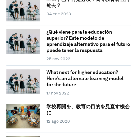
处去？
04 ene 2023
¿Qué viene para la educación
superior? Este modelo de
aprendizaje alternativo para el futuro
puede tener la respuesta
25 nov 2022
What next for higher education?
Here's an alternate learning model
for the future
17 nov 2022
学校再開を、教育の目的を見直す機会
に
12 ago 2020