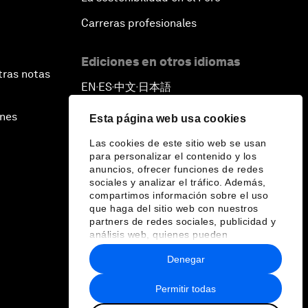
Carreras profesionales
Ediciones en otros idiomas
tras notas
EN
ES
中文
日本語
▪
▪
▪
ines
Esta página web usa cookies
Las cookies de este sitio web se usan
para personalizar el contenido y los
anuncios, ofrecer funciones de redes
sociales y analizar el tráfico. Además,
compartimos información sobre el uso
que haga del sitio web con nuestros
partners de redes sociales, publicidad y
análisis web, quienes pueden
combinarla con otra información que les
Denegar
haya proporcionado o que hayan
recopilado a partir del uso que haya
hecho de sus servicios.
Permitir todas