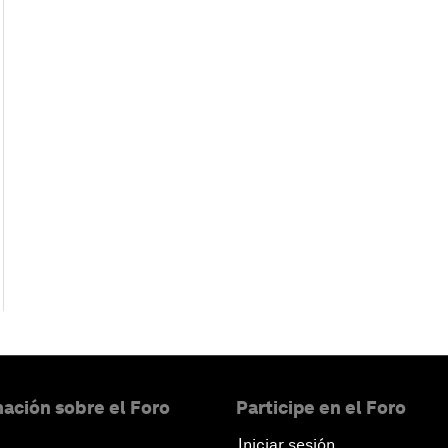
ación sobre el Foro
Participe en el Foro
Iniciar sesión