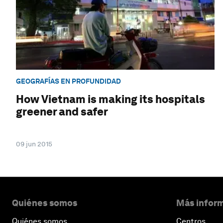
GEOGRAFÍAS EN PROFUNDIDAD
How Vietnam is making its hospitals
greener and safer
09 jun 2015
Quiénes somos
Más inform
Quiénes somos
Centros