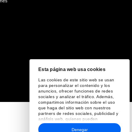
ines
Esta página web usa cookies
Las cookies de este sitio web se usan
para personalizar el contenido y los
anuncios, ofrecer funciones de redes
sociales y analizar el tráfico. Además,
compartimos información sobre el uso
que haga del sitio web con nuestros
partners de redes sociales, publicidad y
análisis web, quienes pueden
combinarla con otra información que les
Denegar
haya proporcionado o que hayan