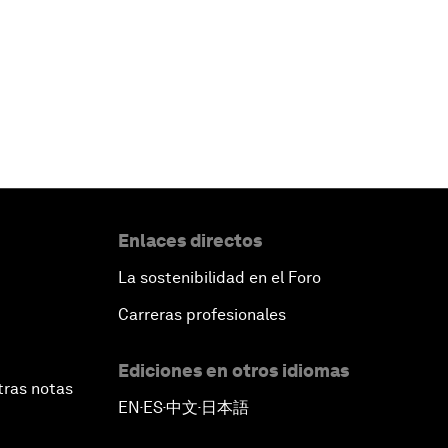
Enlaces directos
La sostenibilidad en el Foro
Carreras profesionales
Ediciones en otros idiomas
tras notas
EN
ES
中文
日本語
▪
▪
▪