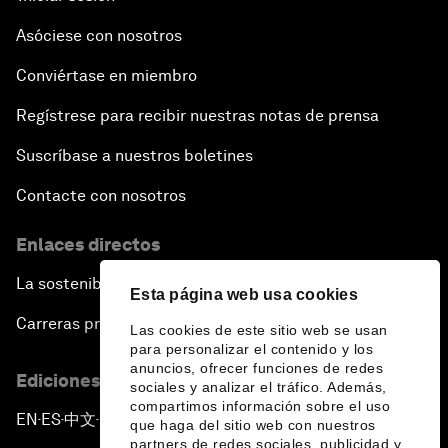
Asóciese con nosotros
Conviértase en miembro
Regístrese para recibir nuestras notas de prensa
Suscríbase a nuestros boletines
Contacte con nosotros
Enlaces directos
La sostenibilidad en el Foro
Esta página web usa cookies
Carreras profesionales
Las cookies de este sitio web se usan
para personalizar el contenido y los
anuncios, ofrecer funciones de redes
Ediciones en otros idiomas
sociales y analizar el tráfico. Además,
compartimos información sobre el uso
EN
ES
中文
日本語
▪
▪
▪
que haga del sitio web con nuestros
partners de redes sociales, publicidad y