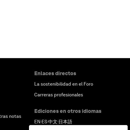
Enlaces directos
La sostenibilidad en el Foro
Carreras profesionales
Ediciones en otros idiomas
tras notas
EN
ES
中文
日本語
▪
▪
▪