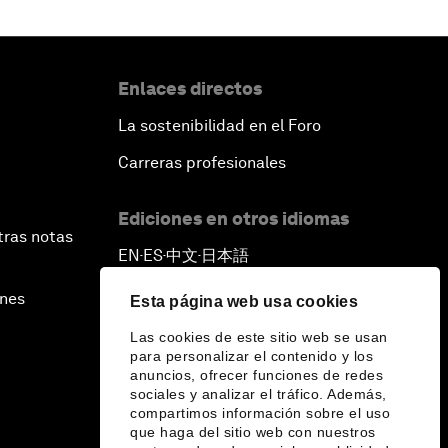
Enlaces directos
La sostenibilidad en el Foro
Carreras profesionales
Ediciones en otros idiomas
tras notas
EN
ES
中文
日本語
▪
▪
▪
ines
Esta página web usa cookies
Las cookies de este sitio web se usan
para personalizar el contenido y los
anuncios, ofrecer funciones de redes
sociales y analizar el tráfico. Además,
compartimos información sobre el uso
que haga del sitio web con nuestros