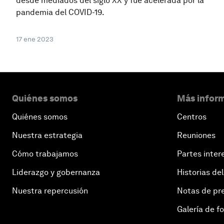
desde mediados del siglo XX y fue acelerada por la
pandemia del COVID-19.
17 ene 2023
Quiénes somos
Más inform
Quiénes somos
Centros
Nuestra estrategia
Reuniones
Cómo trabajamos
Partes inter
Liderazgo y gobernanza
Historias del
Nuestra repercusión
Notas de pr
Galería de f