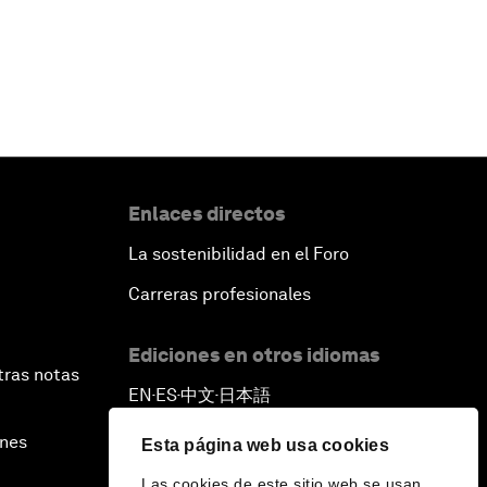
Enlaces directos
La sostenibilidad en el Foro
Carreras profesionales
Ediciones en otros idiomas
tras notas
EN
ES
中文
日本語
▪
▪
▪
ines
Esta página web usa cookies
Las cookies de este sitio web se usan