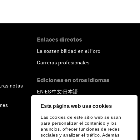
Enlaces directos
La sostenibilidad en el Foro
Carreras profesionales
Ediciones en otros idiomas
tras notas
EN
ES
中文
日本語
▪
▪
▪
ines
Esta página web usa cookies
Las cookies de este sitio web se usan
para personalizar el contenido y los
anuncios, ofrecer funciones de redes
sociales y analizar el tráfico. Además,