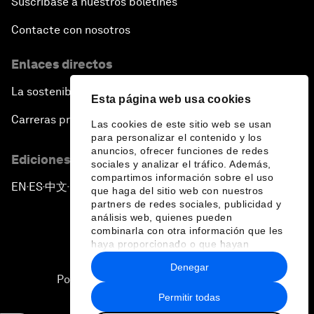
Suscríbase a nuestros boletines
Contacte con nosotros
Enlaces directos
La sostenibilidad en el Foro
Esta página web usa cookies
Carreras profesionales
Las cookies de este sitio web se usan
para personalizar el contenido y los
anuncios, ofrecer funciones de redes
Ediciones en otros idiomas
sociales y analizar el tráfico. Además,
compartimos información sobre el uso
EN
ES
中文
日本語
▪
▪
▪
que haga del sitio web con nuestros
partners de redes sociales, publicidad y
análisis web, quienes pueden
combinarla con otra información que les
haya proporcionado o que hayan
recopilado a partir del uso que haya
Denegar
hecho de sus servicios.
Política de privacidad y normas de uso
Permitir todas
Sitemap