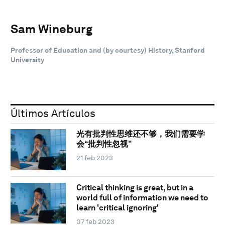
Sam Wineburg
Professor of Education and (by courtesy) History, Stanford
University
Últimos Artículos
光有批判性思维还不够，我们需要学
会“批判性忽视”
21 feb 2023
Critical thinking is great, but in a
world full of information we need to
learn 'critical ignoring'
07 feb 2023