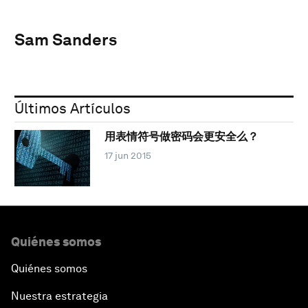
Sam Sanders
Últimos Artículos
用表情符号做密码会更安全么？
17 jun 2015
Quiénes somos
Quiénes somos
Nuestra estrategia