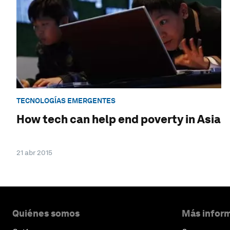
TECNOLOGÍAS EMERGENTES
How tech can help end poverty in Asia
21 abr 2015
Quiénes somos
Más inform