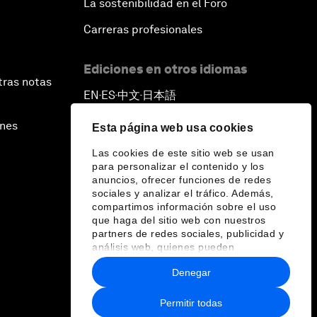
La sostenibilidad en el Foro
Carreras profesionales
Ediciones en otros idiomas
tras notas
EN
ES
中文
日本語
▪
▪
▪
ines
Esta página web usa cookies
Las cookies de este sitio web se usan
para personalizar el contenido y los
anuncios, ofrecer funciones de redes
sociales y analizar el tráfico. Además,
compartimos información sobre el uso
que haga del sitio web con nuestros
partners de redes sociales, publicidad y
análisis web, quienes pueden
combinarla con otra información que les
Denegar
haya proporcionado o que hayan
recopilado a partir del uso que haya
hecho de sus servicios.
Permitir todas