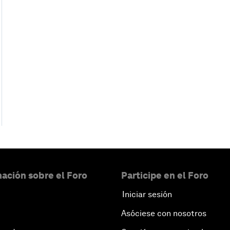
ación sobre el Foro
Participe en el Foro
Iniciar sesión
Asóciese con nosotros