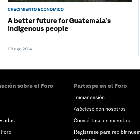
CRECIMIENTO ECONÓMICO
A better future for Guatemala’s
indigenous people
08 ago 2014
ación sobre el Foro
Participe en el Foro
Iniciar sesión
Asóciese con nosotros
esadas
Conviértase en miembro
 Foro
Regístrese para recibir nues
de prensa