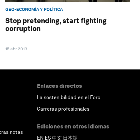
GEO-ECONOMÍA Y POLÍTICA
Stop pretending, start fighting
corruption
15 abr 2013
Enlaces directos
La sostenibilidad en el Foro
Carreras profesionales
Ediciones en otros idiomas
tras notas
EN
ES
中文
日本語
▪
▪
▪