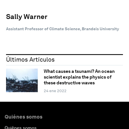
Sally Warner
Assistant Professor of Climate Science, Brandeis University
Últimos Artículos
What causes a tsunami? An ocean
scientist explains the physics of
these destructive waves
24 ene 2022
Quiénes somos
Quiénes somos