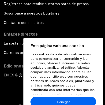
Regístrese para recibir nuestras notas de prensa
Suscríbase a nuestros boletines
Contacte con nosotros
Enlaces directos
La sostenibilidad en el Foro
Esta página web usa cookies
Carreras profesionales
Las cookies de este sitio web se usan
para personalizar el contenido y los
anuncios, ofrecer funciones de redes
Ediciones en otros idiomas
sociales y analizar el tráfico. Además,
compartimos información sobre el uso
EN
ES
中文
日本語
▪
▪
▪
que haga del sitio web con nuestros
partners de redes sociales, publicidad y
análisis web, quienes pueden
combinarla con otra información que les
haya proporcionado o que hayan
recopilado a partir del uso que haya
Denegar
hecho de sus servicios.