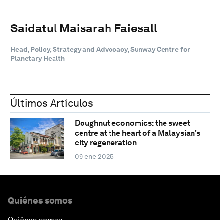
Saidatul Maisarah Faiesall
Head, Policy, Strategy and Advocacy, Sunway Centre for
Planetary Health
Últimos Artículos
Doughnut economics: the sweet
centre at the heart of a Malaysian's
city regeneration
09 ene 2025
Quiénes somos
Quiénes somos