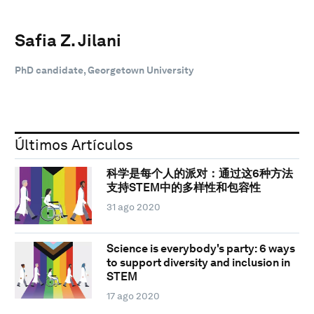
Safia Z. Jilani
PhD candidate, Georgetown University
Últimos Artículos
科学是每个人的派对：通过这6种方法
支持STEM中的多样性和包容性
31 ago 2020
Science is everybody's party: 6 ways
to support diversity and inclusion in
STEM
17 ago 2020