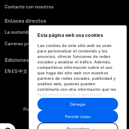
Contacte con nosotros
Enlaces directos
La sostenibilidad en el Foro
Esta página web usa cookies
Carreras profesionales
Las cookies de este sitio web se usan
para personalizar el contenido y los
anuncios, ofrecer funciones de redes
Ediciones en otros idiomas
sociales y analizar el tráfico. Además,
compartimos información sobre el uso
EN
ES
中文
日本語
▪
▪
▪
que haga del sitio web con nuestros
partners de redes sociales, publicidad y
análisis web, quienes pueden
combinarla con otra información que les
haya proporcionado o que hayan
recopilado a partir del uso que haya
Denegar
hecho de sus servicios.
Política de privacidad y normas de uso
Permitir todas
Sitemap
Personalizar