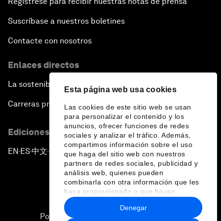
Regístrese para recibir nuestras notas de prensa
Suscríbase a nuestros boletines
Contacte con nosotros
Enlaces directos
La sostenibilidad en el Foro
Esta página web usa cookies
Carreras profesionales
Las cookies de este sitio web se usan
para personalizar el contenido y los
anuncios, ofrecer funciones de redes
Ediciones en otros idiomas
sociales y analizar el tráfico. Además,
compartimos información sobre el uso
EN
ES
中文
日本語
▪
▪
▪
que haga del sitio web con nuestros
partners de redes sociales, publicidad y
análisis web, quienes pueden
combinarla con otra información que les
haya proporcionado o que hayan
recopilado a partir del uso que haya
Denegar
hecho de sus servicios.
Política de privacidad y normas de uso