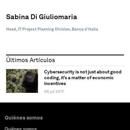
Sabina Di Giuliomaria
Head, IT Project Planning Division, Banca d'Italia
Últimos Artículos
Cybersecurity is not just about good
coding, it's a matter of economic
incentives
05 jul 2017
Quiénes somos
Quiénes somos