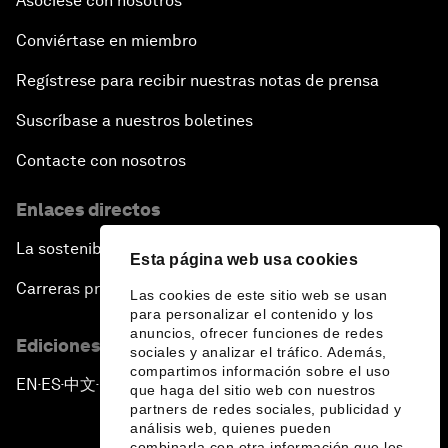
Asóciese con nosotros
Conviértase en miembro
Regístrese para recibir nuestras notas de prensa
Suscríbase a nuestros boletines
Contacte con nosotros
Enlaces directos
La sostenibilidad en el Foro
Esta página web usa cookies
Carreras profesionales
Las cookies de este sitio web se usan
para personalizar el contenido y los
anuncios, ofrecer funciones de redes
Ediciones en otros idiomas
sociales y analizar el tráfico. Además,
compartimos información sobre el uso
EN
ES
中文
日本語
▪
▪
▪
que haga del sitio web con nuestros
partners de redes sociales, publicidad y
análisis web, quienes pueden
combinarla con otra información que les