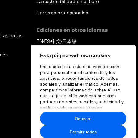
La sostenibilidad en el Foro
Carreras profesionales
Ediciones en otros idiomas
tras notas
EN
ES
中文
日本語
▪
▪
▪
ines
Esta página web usa cookies
Las cookies de este sitio web se usan
para personalizar el contenido y los
anuncios, ofrecer funciones de redes
sociales y analizar el tráfico. Además,
compartimos información sobre el uso
que haga del sitio web con nuestros
partners de redes sociales, publicidad y
análisis web, quienes pueden
combinarla con otra información que les
Denegar
haya proporcionado o que hayan
recopilado a partir del uso que haya
hecho de sus servicios.
Permitir todas