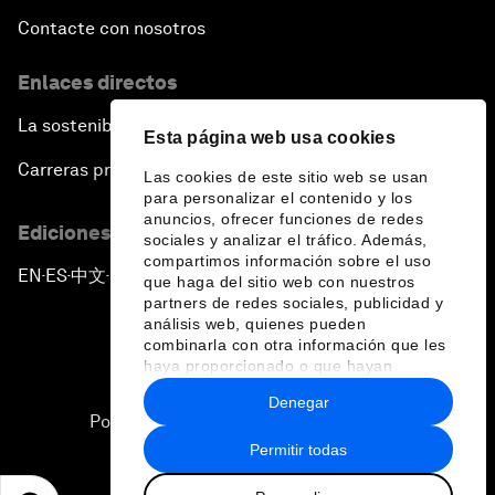
Contacte con nosotros
Enlaces directos
La sostenibilidad en el Foro
Esta página web usa cookies
Carreras profesionales
Las cookies de este sitio web se usan
para personalizar el contenido y los
anuncios, ofrecer funciones de redes
Ediciones en otros idiomas
sociales y analizar el tráfico. Además,
compartimos información sobre el uso
EN
ES
中文
日本語
▪
▪
▪
que haga del sitio web con nuestros
partners de redes sociales, publicidad y
análisis web, quienes pueden
combinarla con otra información que les
haya proporcionado o que hayan
recopilado a partir del uso que haya
Denegar
hecho de sus servicios.
Política de privacidad y normas de uso
Permitir todas
Sitemap