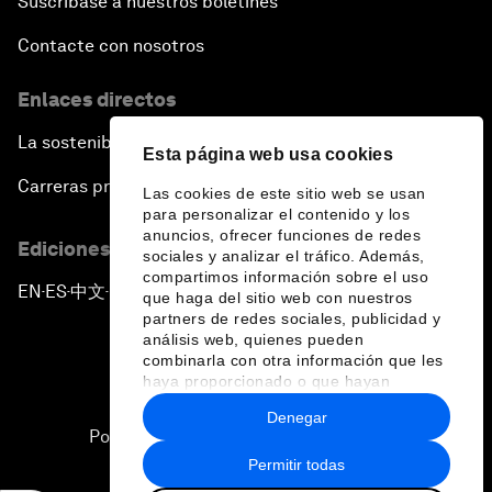
Suscríbase a nuestros boletines
Contacte con nosotros
Enlaces directos
La sostenibilidad en el Foro
Esta página web usa cookies
Carreras profesionales
Las cookies de este sitio web se usan
para personalizar el contenido y los
anuncios, ofrecer funciones de redes
Ediciones en otros idiomas
sociales y analizar el tráfico. Además,
compartimos información sobre el uso
EN
ES
中文
日本語
▪
▪
▪
que haga del sitio web con nuestros
partners de redes sociales, publicidad y
análisis web, quienes pueden
combinarla con otra información que les
haya proporcionado o que hayan
recopilado a partir del uso que haya
Denegar
hecho de sus servicios.
Política de privacidad y normas de uso
Permitir todas
Sitemap