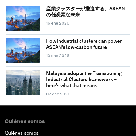
産業クラスターが推進する、ASEAN
の低炭素な未来
16 ene 2026
How industrial clusters can power
ASEAN’s low-carbon future
13 ene 2026
Malaysia adopts the Transitioning
Industrial Clusters framework –
here's what that means
07 ene 2026
Quiénes somos
Quiénes somos