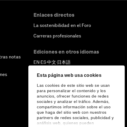
Enlaces directos
La sostenibilidad en el Foro
Carreras profesionales
Ediciones en otros idiomas
tras notas
EN
ES
中文
日本語
▪
▪
▪
ines
Esta página web usa cookies
Las cookies de este sitio web se usan
para personalizar el contenido y los
anuncios, ofrecer funciones de redes
sociales y analizar el tráfico. Además,
compartimos información sobre el uso
que haga del sitio web con nuestros
partners de redes sociales, publicidad y
análisis web, quienes pueden