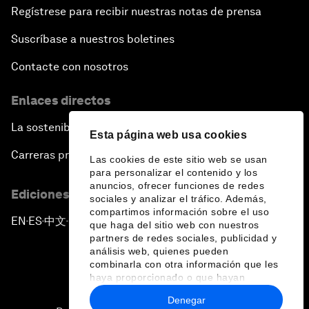
Regístrese para recibir nuestras notas de prensa
Suscríbase a nuestros boletines
Contacte con nosotros
Enlaces directos
La sostenibilidad en el Foro
Esta página web usa cookies
Carreras profesionales
Las cookies de este sitio web se usan
para personalizar el contenido y los
anuncios, ofrecer funciones de redes
Ediciones en otros idiomas
sociales y analizar el tráfico. Además,
compartimos información sobre el uso
EN
ES
中文
日本語
▪
▪
▪
que haga del sitio web con nuestros
partners de redes sociales, publicidad y
análisis web, quienes pueden
combinarla con otra información que les
haya proporcionado o que hayan
recopilado a partir del uso que haya
Denegar
hecho de sus servicios.