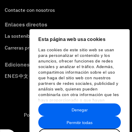
Contacte con nosotros
Enlaces directos
La sostenibilidad en el Foro
Esta página web usa cookies
Carreras profesionales
Las cookies de este sitio web se usan
para personalizar el contenido y los
anuncios, ofrecer funciones de redes
Ediciones en otros idiomas
sociales y analizar el tráfico. Además,
compartimos información sobre el uso
EN
ES
中文
日本語
▪
▪
▪
que haga del sitio web con nuestros
partners de redes sociales, publicidad y
análisis web, quienes pueden
combinarla con otra información que les
haya proporcionado o que hayan
recopilado a partir del uso que haya
Denegar
hecho de sus servicios.
Política de privacidad y normas de uso
Permitir todas
Sitemap