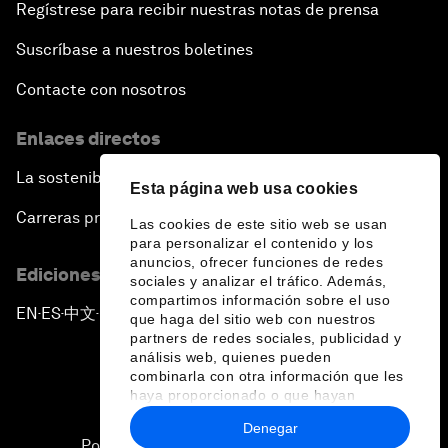
Regístrese para recibir nuestras notas de prensa
Suscríbase a nuestros boletines
Contacte con nosotros
Enlaces directos
La sostenibilidad en el Foro
Esta página web usa cookies
Carreras profesionales
Las cookies de este sitio web se usan
para personalizar el contenido y los
anuncios, ofrecer funciones de redes
Ediciones en otros idiomas
sociales y analizar el tráfico. Además,
compartimos información sobre el uso
EN
ES
中文
日本語
▪
▪
▪
que haga del sitio web con nuestros
partners de redes sociales, publicidad y
análisis web, quienes pueden
combinarla con otra información que les
haya proporcionado o que hayan
recopilado a partir del uso que haya
Denegar
hecho de sus servicios.
Política de privacidad y normas de uso