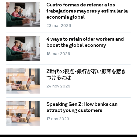
Cuatro formas de retener a los
trabajadores mayores y estimular la
economía global
23 mar 2026
4 ways to retain older workers and
boost the global economy
18 mar 2026
Z世代の視点 - 銀行が若い顧客を惹き
つけるには
24 nov 2023
Speaking Gen Z: How banks can
attract young customers
17 nov 2023