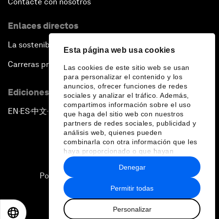
Contacte con nosotros
Enlaces directos
La sostenibilidad en el Foro
Esta página web usa cookies
Carreras profesionales
Las cookies de este sitio web se usan
para personalizar el contenido y los
anuncios, ofrecer funciones de redes
Ediciones en otros idiomas
sociales y analizar el tráfico. Además,
compartimos información sobre el uso
EN
ES
中文
日本語
▪
▪
▪
que haga del sitio web con nuestros
partners de redes sociales, publicidad y
análisis web, quienes pueden
combinarla con otra información que les
haya proporcionado o que hayan
recopilado a partir del uso que haya
Denegar
hecho de sus servicios.
Política de privacidad y normas de uso
Permitir todas
Sitemap
Personalizar
©
2026
Foro Económico Mundial
EN
ES
中文
日本語