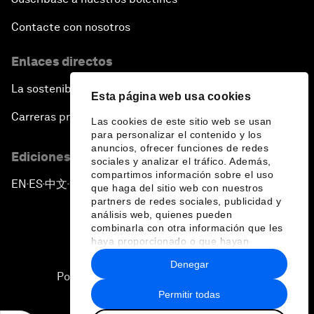
Contacte con nosotros
Enlaces directos
La sostenibilidad en el Foro
Esta página web usa cookies
Carreras profesionales
Las cookies de este sitio web se usan
para personalizar el contenido y los
anuncios, ofrecer funciones de redes
Ediciones en otros idiomas
sociales y analizar el tráfico. Además,
compartimos información sobre el uso
EN
ES
中文
日本語
▪
▪
▪
que haga del sitio web con nuestros
partners de redes sociales, publicidad y
análisis web, quienes pueden
combinarla con otra información que les
haya proporcionado o que hayan
recopilado a partir del uso que haya
Denegar
hecho de sus servicios.
Política de privacidad y normas de uso
Permitir todas
Sitemap