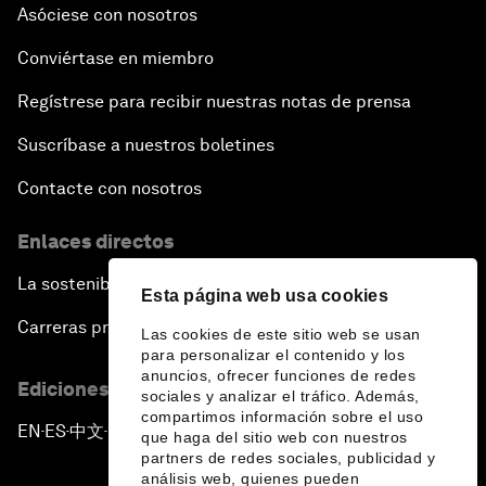
Asóciese con nosotros
Conviértase en miembro
Regístrese para recibir nuestras notas de prensa
Suscríbase a nuestros boletines
Contacte con nosotros
Enlaces directos
La sostenibilidad en el Foro
Esta página web usa cookies
Carreras profesionales
Las cookies de este sitio web se usan
para personalizar el contenido y los
anuncios, ofrecer funciones de redes
Ediciones en otros idiomas
sociales y analizar el tráfico. Además,
compartimos información sobre el uso
EN
ES
中文
日本語
▪
▪
▪
que haga del sitio web con nuestros
partners de redes sociales, publicidad y
análisis web, quienes pueden