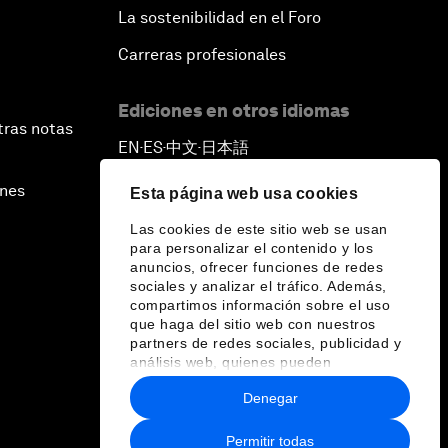
La sostenibilidad en el Foro
Carreras profesionales
Ediciones en otros idiomas
tras notas
EN
ES
中文
日本語
▪
▪
▪
ines
Esta página web usa cookies
Las cookies de este sitio web se usan
para personalizar el contenido y los
anuncios, ofrecer funciones de redes
sociales y analizar el tráfico. Además,
compartimos información sobre el uso
que haga del sitio web con nuestros
partners de redes sociales, publicidad y
análisis web, quienes pueden
combinarla con otra información que les
Denegar
haya proporcionado o que hayan
recopilado a partir del uso que haya
hecho de sus servicios.
Permitir todas