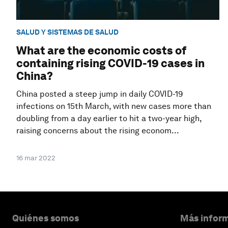
SALUD Y SISTEMAS DE SALUD
What are the economic costs of
containing rising COVID-19 cases in
China?
China posted a steep jump in daily COVID-19
infections on 15th March, with new cases more than
doubling from a day earlier to hit a two-year high,
raising concerns about the rising econom...
16 mar 2022
Quiénes somos
Más inform