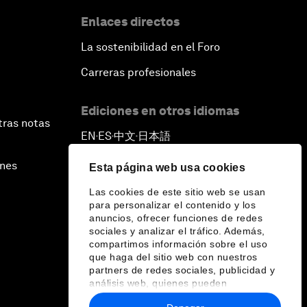
Enlaces directos
La sostenibilidad en el Foro
Carreras profesionales
Ediciones en otros idiomas
tras notas
EN
ES
中文
日本語
▪
▪
▪
ines
Esta página web usa cookies
Las cookies de este sitio web se usan
para personalizar el contenido y los
anuncios, ofrecer funciones de redes
sociales y analizar el tráfico. Además,
compartimos información sobre el uso
que haga del sitio web con nuestros
partners de redes sociales, publicidad y
análisis web, quienes pueden
combinarla con otra información que les